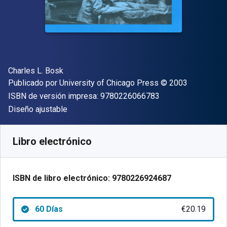
Autor(es)
Charles L. Bosk
Editorial
Copyright
Publicado por
University of Chicago Press
© 2003
"ISBN-13 9780226
ISBN de versión impresa:
9780226066783
Formato
Diseño ajustable
Disponible en
€
20.19
EUR
Código de referencia:
9780226924687R60
Libro electrónico
ISBN de libro electrónico:
9780226924687
60 Días
€20.19