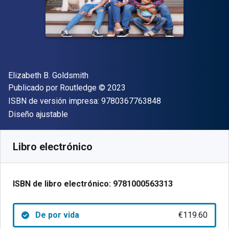
Autor(es)
Elizabeth B. Goldsmith
Editorial
Copyright
Publicado por
Routledge
© 2023
"ISBN-13 9780367
ISBN de versión impresa:
9780367763848
Formato
Diseño ajustable
Disponible en
€
119.60
EUR
Código de referencia:
9781000563313
Libro electrónico
ISBN de libro electrónico:
9781000563313
De por vida
€119.60