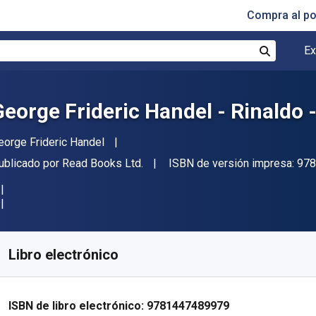
Compra al p
Ex
Buscar
George Frideric Handel - Rinaldo 
utor(es)
eorge Frideric Handel
itorial
ublicado por
Read Books Ltd.
ISBN de versión impresa:
978
isponible en
€
9.35
EUR
ódigo de referencia:
9781447489979
Libro electrónico
ISBN de libro electrónico:
9781447489979