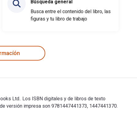
Búsqueda general
Busca entre el contenido del libro, las
figuras y tu libro de trabajo
ormacíón
ooks Ltd.. Los ISBN digitales y de libros de texto
BN de versión impresa son 9781447441373, 1447441370.
 Books Ltd.. Los ISBN digitales y de libros de texto electróni