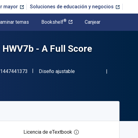
or mayor
Soluciones de educación y negocios
®
aminar temas
Bookshelf
Canjear
- HWV7b - A Full Score
"ISBN-13 9781447441373"
Formato
1447441373
Diseño ajustable
Licencia de eTextbook
Abre el cuadro de diálogo de