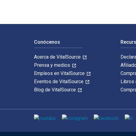
Navegación de pie de página
Conócenos
Recurs
Acerca de VitalSource
Declar
Prensa y medios
Afiliad
Empleos en VitalSource
Compra
Eventos de VitalSource
Libros 
Blog de VitalSource
Compra
Medios de comunicación social