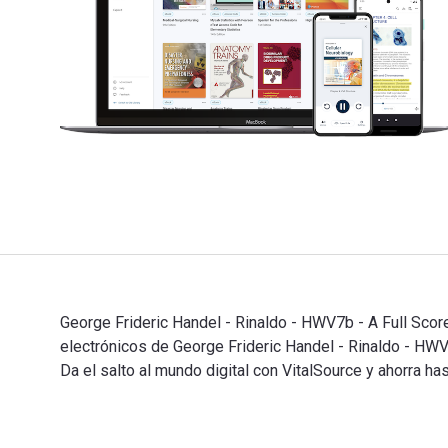
George Frideric Handel - Rinaldo - HWV7b - A Full Score
electrónicos de George Frideric Handel - Rinaldo - 
Da el salto al mundo digital con VitalSource y ahorra h
George Frideric Handel - Rinaldo - HWV7b - A Full Scor