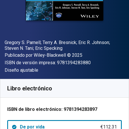
Autor(es)
Gregory S. Parnell; Terry A. Bresnick; Eric R. Johnson;
Steven N. Tani; Eric Specking
Editorial
Copyright
Publicado por
Wiley-Blackwell
© 2025
"ISBN-13 9781394
ISBN de versión impresa:
9781394283880
Formato
Diseño ajustable
Disponible en
€
112.31
EUR
Código de referencia:
9781394283897
Libro electrónico
ISBN de libro electrónico:
9781394283897
De por vida
€112.31