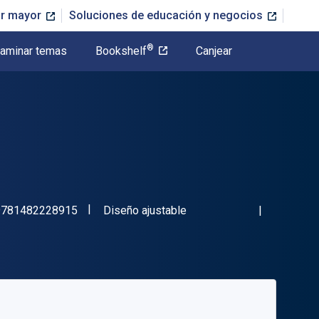
or mayor
Soluciones de educación y negocios
®
aminar temas
Bookshelf
Canjear
"ISBN-13 9781482228915"
Formato
9781482228915
Diseño ajustable