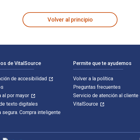
econd Edition 2nd Edición está escrito por John C. Pine y publ
Volver al principio
os de VitalSource
Permite que te ayudemos
ación de accesibilidad
Volver a la política
os
Preguntas frecuentes
 al por mayor
Servicio de atención al cliente
de texto digitales
VitalSource
 segura. Compra inteligente