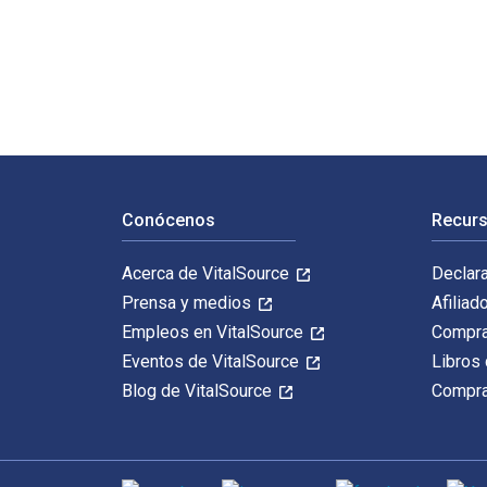
Hazards Analysis: Reducing the Impact of Disasters, S
Navegación de pie de página
Conócenos
Recurs
Acerca de VitalSource
Declar
Prensa y medios
Afiliad
Empleos en VitalSource
Compra
Eventos de VitalSource
Libros 
Blog de VitalSource
Compra