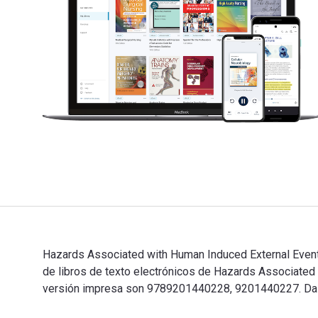
Hazards Associated with Human Induced External Events i
de libros de texto electrónicos de Hazards Associated
versión impresa son 9789201440228, 9201440227. Da el 
Hazards Associated with Human Induced External Events 