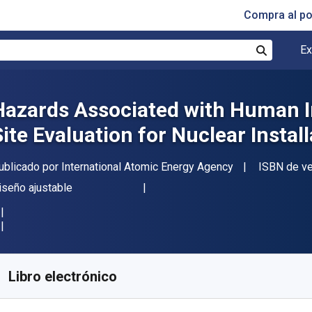
Compra al p
Ex
Buscar
Hazards Associated with Human I
Site Evaluation for Nuclear Instal
itorial
ublicado por
International Atomic Energy Agency
ISBN de ve
ormato
iseño ajustable
isponible en
€
47.84
EUR
ódigo de referencia:
9789201440228
Libro electrónico