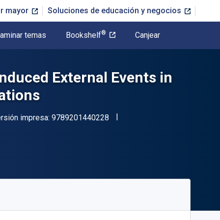
or mayor
Soluciones de educación y negocios
®
aminar temas
Bookshelf
Canjear
nduced External Events in
lations
"ISBN-13 9789201440228"
rsión impresa:
9789201440228