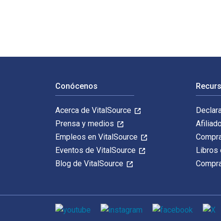
Navegación de pie de página
Conócenos
Recurs
Acerca de VitalSource
Declar
Prensa y medios
Afiliad
Empleos en VitalSource
Compra
Eventos de VitalSource
Libros 
Blog de VitalSource
Compra
Medios de comunicación social