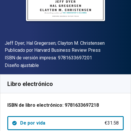
Autor(es)
Jeff Dyer; Hal Gregersen; Clayton M. Christensen
Editorial
Publicado por
Harvard Business Review Press
"ISBN-13 9781633
ISBN de versión impresa:
9781633697201
Formato
Diseño ajustable
Disponible en
€
31.58
EUR
Código de referencia:
9781633697218
Libro electrónico
ISBN de libro electrónico:
9781633697218
De por vida
€31.58