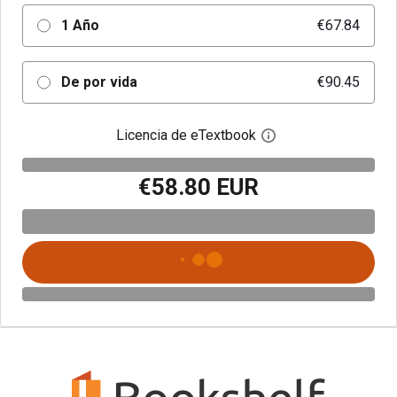
1 Año
€67.84
De por vida
€90.45
Licencia de eTextbook
Abre el cuadro de di
€58.80 EUR