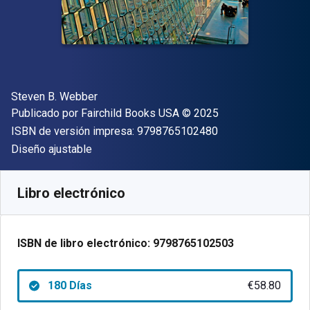
Autor(es)
Steven B. Webber
Editorial
Copyright
Publicado por
Fairchild Books USA
© 2025
"ISBN-13 9798765
ISBN de versión impresa:
9798765102480
Formato
Diseño ajustable
Disponible en
€
58.80
EUR
Código de referencia:
9798765102503R180
Libro electrónico
ISBN de libro electrónico:
9798765102503
180 Días
€58.80