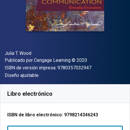
Autor(es)
Julia T. Wood
Editorial
Copyright
Publicado por
Cengage Learning
© 2020
"ISBN-13 9780357
ISBN de versión impresa:
9780357032947
Formato
Diseño ajustable
Disponible en
€
64.36
EUR
Código de referencia:
9798214346243
Libro electrónico
ISBN de libro electrónico:
9798214346243