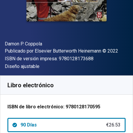
Autor(es)
Damon P. Coppola
Editorial
Copyright
Publicado por
Elsevier Butterworth Heinemann
© 2022
"ISBN-13 9780128
ISBN de versión impresa:
9780128173688
Formato
Diseño ajustable
Disponible en
€
26.53
EUR
Código de referencia:
9780128170595R90
Libro electrónico
ISBN de libro electrónico:
9780128170595
90 Días
€26.53