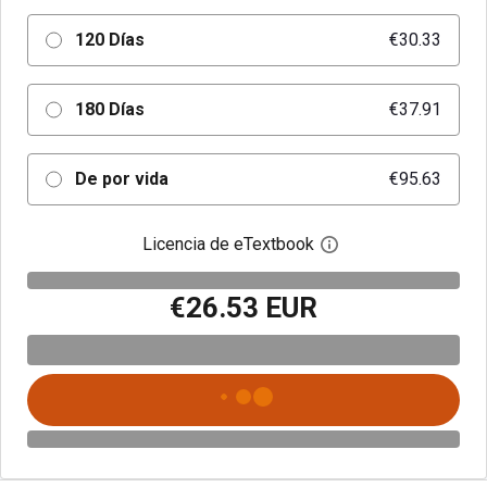
120 Días
€30.33
180 Días
€37.91
De por vida
€95.63
Licencia de eTextbook
Abre el cuadro de di
€26.53 EUR