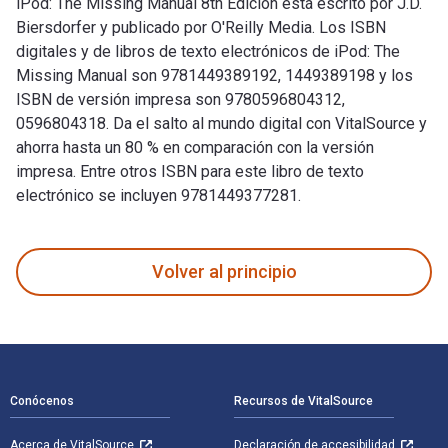
iPod: The Missing Manual 8th Edición está escrito por J.D.
Biersdorfer y publicado por O'Reilly Media. Los ISBN
digitales y de libros de texto electrónicos de iPod: The
Missing Manual son 9781449389192, 1449389198 y los
ISBN de versión impresa son 9780596804312,
0596804318. Da el salto al mundo digital con VitalSource y
ahorra hasta un 80 % en comparación con la versión
impresa. Entre otros ISBN para este libro de texto
electrónico se incluyen 9781449377281.
iPod: The Missing Manual 8th Edición está escrito por J.D. B
Volver al principio
Navegación de pie de página
Conócenos
Recursos de VitalSource
Acerca de VitalSource
Declaración de accesibilidad