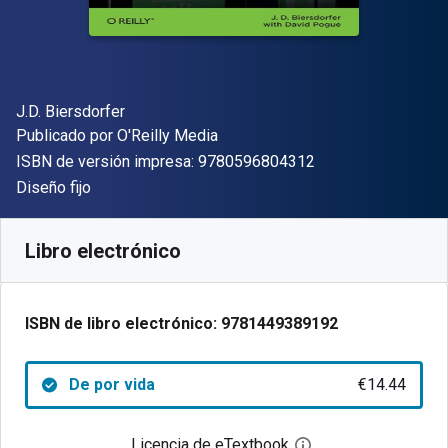
Autor(es)
J.D. Biersdorfer
Editorial
Publicado por
O'Reilly Media
"ISBN-13 9780596
ISBN de versión impresa:
9780596804312
Formato
Diseño fijo
Disponible en
€
14.44
EUR
Código de referencia:
9781449389192
Libro electrónico
ISBN de libro electrónico:
9781449389192
De por vida
€14.44
Licencia de eTextbook
Abre el cuadro de di