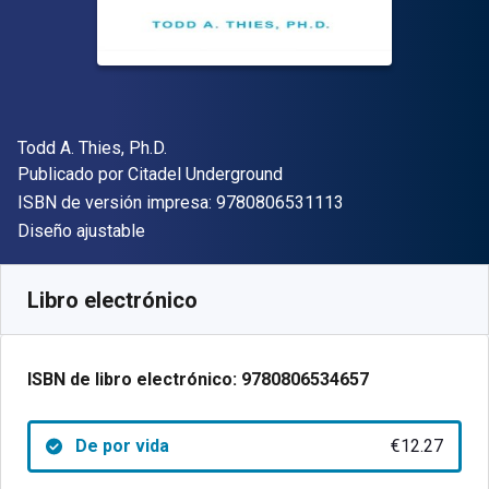
Autor(es)
Todd A. Thies, Ph.D.
Editorial
Publicado por
Citadel Underground
"ISBN-13 9780806
ISBN de versión impresa:
9780806531113
Formato
Diseño ajustable
Disponible en
€
12.27
EUR
Código de referencia:
9780806534657
Libro electrónico
ISBN de libro electrónico:
9780806534657
De por vida
€12.27