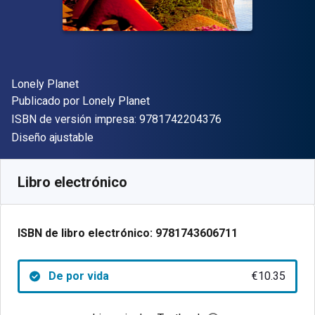
Autor(es)
Lonely Planet
Editorial
Publicado por
Lonely Planet
"ISBN-13 9781742
ISBN de versión impresa:
9781742204376
Formato
Diseño ajustable
Disponible en
€
10.35
EUR
Código de referencia:
9781743606711
Libro electrónico
ISBN de libro electrónico:
9781743606711
De por vida
€10.35