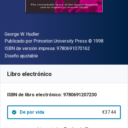
Autor(es)
George W. Hudler
Editorial
Copyright
Publicado por
Princeton University Press
© 1998
"ISBN-13 9780691
ISBN de versión impresa:
9780691070162
Formato
Diseño ajustable
Disponible en
€
37.44
EUR
Código de referencia:
9780691207230
Libro electrónico
ISBN de libro electrónico:
9780691207230
De por vida
€37.44