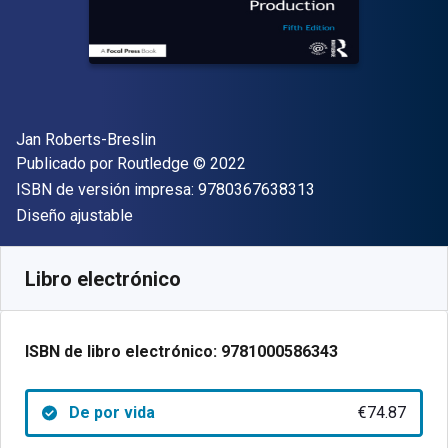
Autor(es)
Jan Roberts-Breslin
Editorial
Copyright
Publicado por
Routledge
© 2022
"ISBN-13 9780367
ISBN de versión impresa:
9780367638313
Formato
Diseño ajustable
Disponible en
€
74.87
EUR
Código de referencia:
9781000586343
Libro electrónico
ISBN de libro electrónico:
9781000586343
De por vida
€74.87