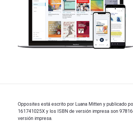
Opposites está escrito por Luana Mitten y publicado p
161741025X y los ISBN de versión impresa son 9781606
versión impresa.
Opposites está escrito por Luana Mitten y publicado p