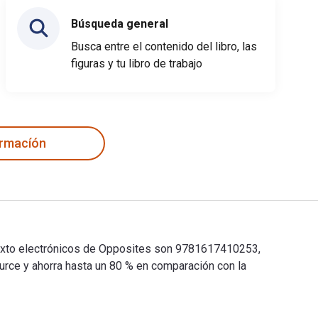
Búsqueda general
Busca entre el contenido del libro, las
figuras y tu libro de trabajo
ormacíón
 texto electrónicos de Opposites son 9781617410253,
rce y ahorra hasta un 80 % en comparación con la
 texto electrónicos de Opposites son 9781617410253, 161741025