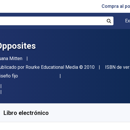
Compra al p
Ex
Buscar
Opposites
utor(es)
uana Mitten
itorial
Copyright
ublicado por
Rourke Educational Media
© 2010
ISBN de ver
ormato
iseño fijo
isponible en
€
18.03
EUR
ódigo de referencia:
9781617410253
Libro electrónico