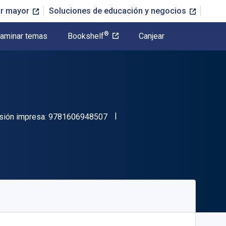
or mayor
Soluciones de educación y negocios
®
aminar temas
Bookshelf
Canjear
"ISBN-13 9781606948507"
sión impresa:
9781606948507