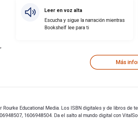
Leer en voz alta
Escucha y sigue la narración mientras
Bookshelf lee para ti
Más inf
or Rourke Educational Media. Los ISBN digitales y de libros de
948507, 1606948504. Da el salto al mundo digital con VitalSou
or Rourke Educational Media. Los ISBN digitales y de libros de