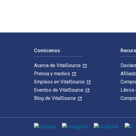
Navegación de pie de página
Conócenos
Recurs
Acerca de VitalSource
Declar
Prensa y medios
Afiliad
Empleos en VitalSource
Compra
Eventos de VitalSource
Libros 
Blog de VitalSource
Compra
Medios de comunicación social