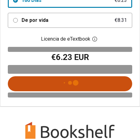
180 Días
€6.23
De por vida
€8.31
Licencia de eTextbook
Abre el cuadro de di
€6.23 EUR