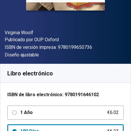
Autor(es)
Virginia Woolf
Editorial
Publicado por
OUP Oxford
"ISBN-13 9780199
ISBN de versión impresa:
9780199650736
Formato
Diseño ajustable
Disponible en
€
6.02
EUR
Código de referencia:
9780191646102R365
Libro electrónico
ISBN de libro electrónico:
9780191646102
1 Año
€6.02