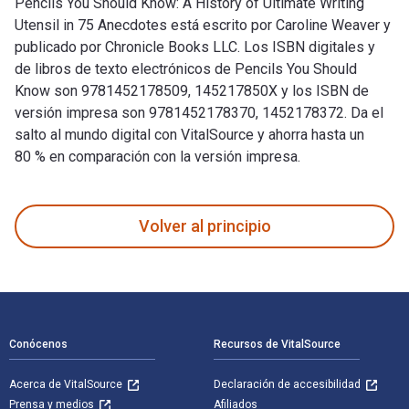
Pencils You Should Know: A History of Ultimate Writing
Utensil in 75 Anecdotes está escrito por Caroline Weaver y
publicado por Chronicle Books LLC. Los ISBN digitales y
de libros de texto electrónicos de Pencils You Should
Know son 9781452178509, 145217850X y los ISBN de
versión impresa son 9781452178370, 1452178372. Da el
salto al mundo digital con VitalSource y ahorra hasta un
80 % en comparación con la versión impresa.
Pencils You Should Know: A History of Ultimate Writing Uten
Volver al principio
Navegación de pie de página
Conócenos
Recursos de VitalSource
Acerca de VitalSource
Declaración de accesibilidad
Prensa y medios
Afiliados