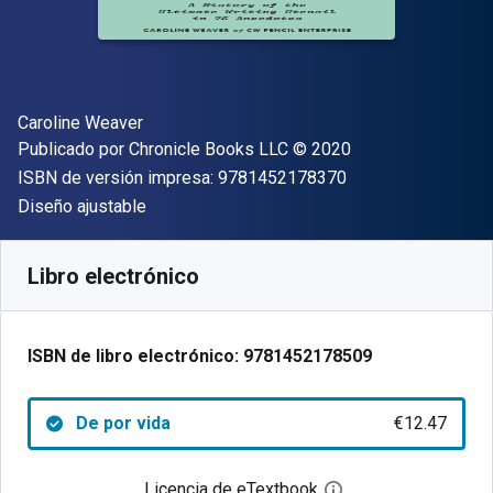
Autor(es)
Caroline Weaver
Editorial
Copyright
Publicado por
Chronicle Books LLC
© 2020
"ISBN-13 9781452
ISBN de versión impresa:
9781452178370
Formato
Diseño ajustable
Disponible en
€
12.47
EUR
Código de referencia:
9781452178509
Libro electrónico
ISBN de libro electrónico:
9781452178509
De por vida
€12.47
Licencia de eTextbook
Abre el cuadro de di