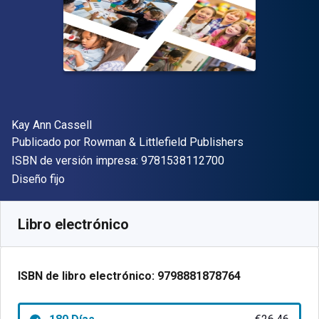
Autor(es)
Kay Ann Cassell
Editorial
Publicado por
Rowman & Littlefield Publishers
"ISBN-13 9781538
ISBN de versión impresa:
9781538112700
Formato
Diseño fijo
Disponible en
€
26.46
EUR
Código de referencia:
9798881878764R180
Libro electrónico
ISBN de libro electrónico:
9798881878764