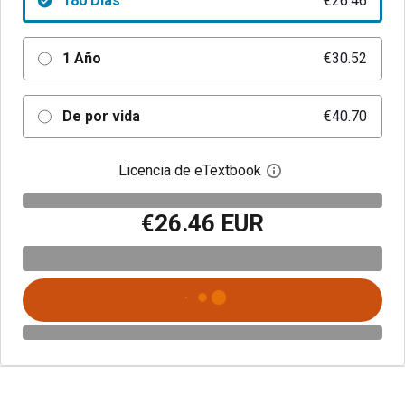
180 Días
€26.46
1 Año
€30.52
De por vida
€40.70
Licencia de eTextbook
Abre el cuadro de di
€26.46 EUR