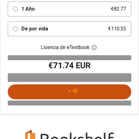
1 Año
€82.77
De por vida
€110.35
Licencia de eTextbook
Abre el cuadro de di
€71.74 EUR