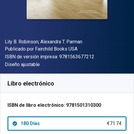
Autor(es)
Lily B. Robinson; Alexandra T. Parman
Editorial
Publicado por
Fairchild Books USA
"ISBN-13 9781563
ISBN de versión impresa:
9781563677212
Formato
Diseño ajustable
Disponible en
€
71.74
EUR
Código de referencia:
9781501310300R180
Libro electrónico
ISBN de libro electrónico:
9781501310300
180 Días
€71.74