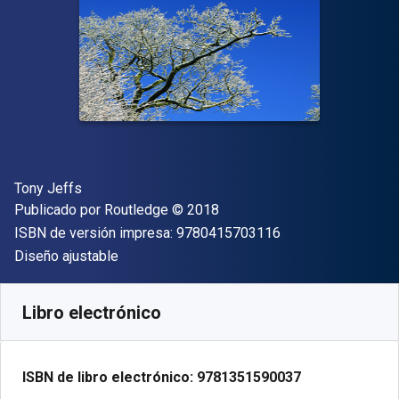
Autor(es)
Tony Jeffs
Editorial
Copyright
Publicado por
Routledge
© 2018
"ISBN-13 9780415
ISBN de versión impresa:
9780415703116
Formato
Diseño ajustable
Disponible en
€
53.03
EUR
Código de referencia:
9781351590037
Libro electrónico
ISBN de libro electrónico:
9781351590037