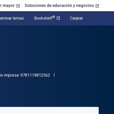
or mayor
Soluciones de educación y negocios
®
aminar temas
Bookshelf
Canjear
"ISBN-13 9781119812562"
ón impresa:
9781119812562