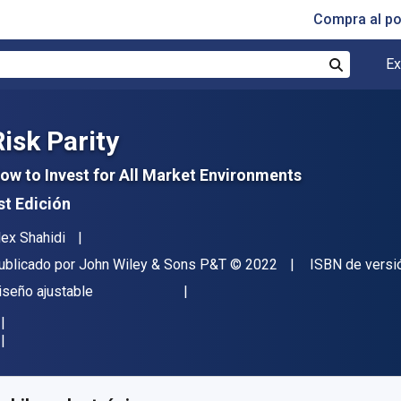
Compra al p
Ex
Buscar
Risk Parity
ow to Invest for All Market Environments
st Edición
utor(es)
lex Shahidi
itorial
Copyright
ublicado por
John Wiley & Sons P&T
© 2022
ISBN de versi
ormato
iseño ajustable
isponible en
€
19.75
EUR
ódigo de referencia:
9781119812425