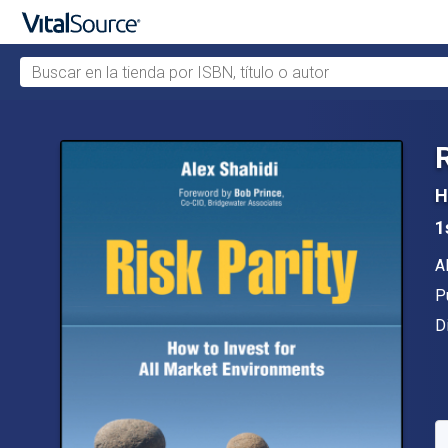
Buscar en la tienda por ISBN, título o autor
Saltar al contenido principal
H
1
A
A
Ed
P
F
D
D
C