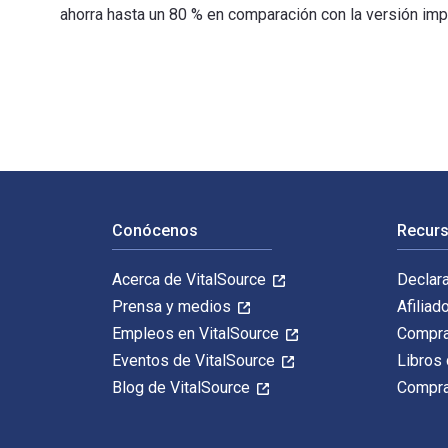
ahorra hasta un 80 % en comparación con la versión imp
Risk Parity: How to Invest for All Market Environments
Navegación de pie de página
Conócenos
Recurs
Acerca de VitalSource
Declar
Prensa y medios
Afiliad
Empleos en VitalSource
Compra
Eventos de VitalSource
Libros 
Blog de VitalSource
Compra