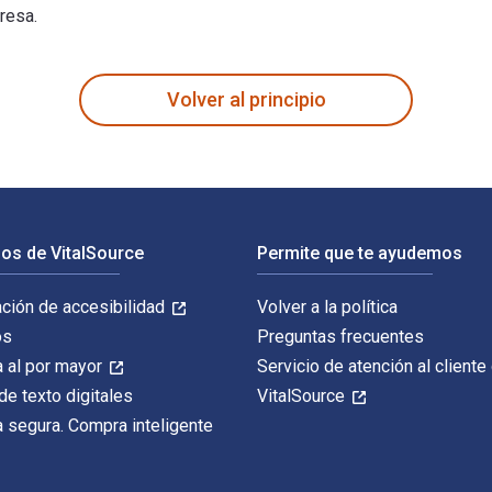
resa.
 1st Edición está escrito por Alex Shahidi y publicado por Joh
Volver al principio
os de VitalSource
Permite que te ayudemos
ación de accesibilidad
Volver a la política
os
Preguntas frecuentes
 al por mayor
Servicio de atención al cliente
de texto digitales
VitalSource
 segura. Compra inteligente