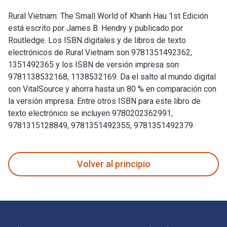
Rural Vietnam: The Small World of Khanh Hau 1st Edición
está escrito por James B. Hendry y publicado por
Routledge. Los ISBN digitales y de libros de texto
electrónicos de Rural Vietnam son 9781351492362,
1351492365 y los ISBN de versión impresa son
9781138532168, 1138532169. Da el salto al mundo digital
con VitalSource y ahorra hasta un 80 % en comparación con
la versión impresa. Entre otros ISBN para este libro de
texto electrónico se incluyen 9780202362991,
9781315128849, 9781351492355, 9781351492379.
Rural Vietnam: The Small World of Khanh Hau 1st Edición est
Volver al principio
Navegación de pie de página