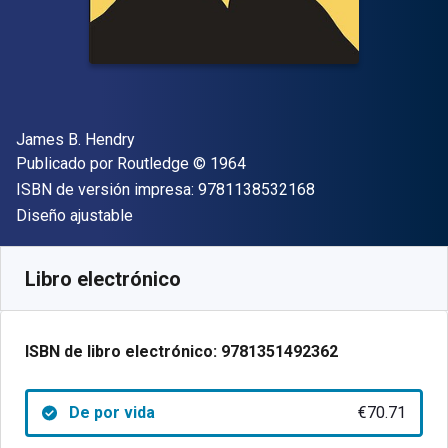
Autor(es)
James B. Hendry
Editorial
Copyright
Publicado por
Routledge
© 1964
"ISBN-13 9781138
ISBN de versión impresa:
9781138532168
Formato
Diseño ajustable
Disponible en
€
70.71
EUR
Código de referencia:
9781351492362
Libro electrónico
ISBN de libro electrónico:
9781351492362
De por vida
€70.71