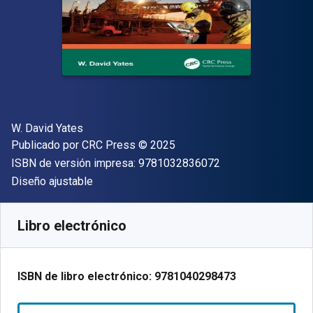
Autor(es)
W. David Yates
Editorial
Copyright
Publicado por
CRC Press
© 2025
"ISBN-13 9781032
ISBN de versión impresa:
9781032836072
Formato
Diseño ajustable
Disponible en
€
208.00
EUR
Código de referencia:
9781040298473
Libro electrónico
ISBN de libro electrónico:
9781040298473