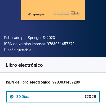
Editorial
Copyright
Publicado por
Springer
© 2023
"ISBN-13 9783031
ISBN de versión impresa:
9783031457272
Formato
Diseño ajustable
Disponible en
€
20.28
EUR
Código de referencia:
9783031457289R30
Libro electrónico
ISBN de libro electrónico:
9783031457289
30 Días
€20.28