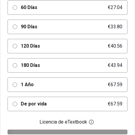
60 Días
€27.04
90 Días
€33.80
120 Días
€40.56
180 Días
€43.94
1 Año
€67.59
De por vida
€67.59
Licencia de eTextbook
Abre el cuadro de di