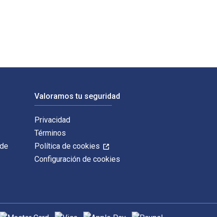
 ISBN digitales y de libros de texto electrónicos de Shall Make
Valoramos tu seguridad
Privacidad
Términos
 de
Política de cookies
Configuración de cookies
étodos de pago admitidos