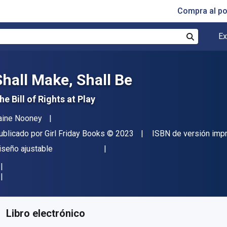
Compra al p
Ex
Buscar
Shall Make, Shall Be
he Bill of Rights at Play
utor(es)
aine Nooney
itorial
Copyright
ublicado por
Girl Friday Books
© 2023
ISBN de versión imp
ormato
iseño ajustable
isponible en
€
7.21
EUR
ódigo de referencia:
9781959411222
Libro electrónico