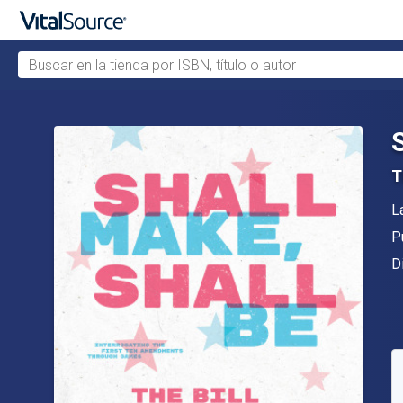
Buscar en la tienda por ISBN, título o autor
Saltar al contenido principal
T
A
L
Ed
P
F
D
D
C