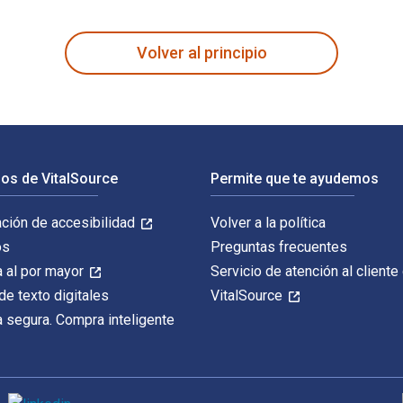
 escrito por Laine Nooney y publicado por Girl Friday Books. Los
Volver al principio
os de VitalSource
Permite que te ayudemos
ación de accesibilidad
Volver a la política
os
Preguntas frecuentes
 al por mayor
Servicio de atención al cliente
de texto digitales
VitalSource
 segura. Compra inteligente
M