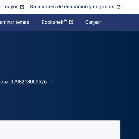
or mayor
Soluciones de educación y negocios
®
aminar temas
Bookshelf
Canjear
"ISBN-13 9798218009526"
resa:
9798218009526