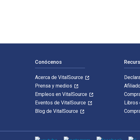
Shall Make, Shall Be : The Bill of Rights at Play está
Navegación de pie de página
Conócenos
Recurs
Acerca de VitalSource
Declar
Prensa y medios
Afiliad
Empleos en VitalSource
Compra
Eventos de VitalSource
Libros 
Blog de VitalSource
Compra
Medios de comunicación social