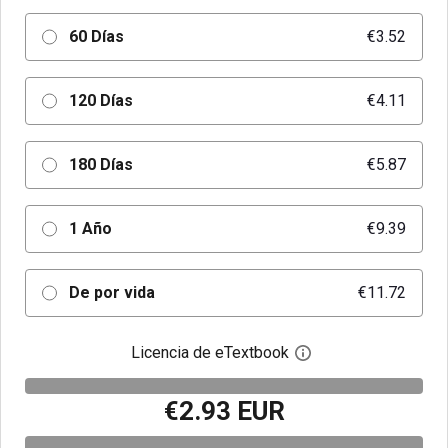
60 Días
€3.52
120 Días
€4.11
180 Días
€5.87
1 Año
€9.39
De por vida
€11.72
Licencia de eTextbook
Abre el cuadro de di
€2.93 EUR