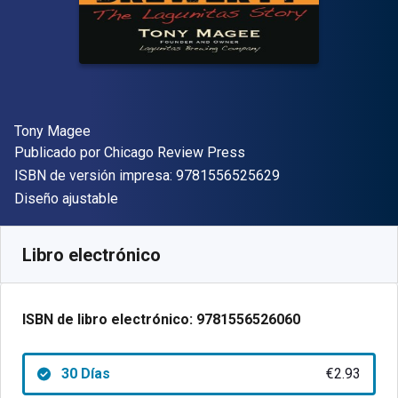
Autor(es)
Tony Magee
Editorial
Publicado por
Chicago Review Press
"ISBN-13 9781556
ISBN de versión impresa:
9781556525629
Formato
Diseño ajustable
Disponible en
€
2.93
EUR
Código de referencia:
9781556526060R30
Libro electrónico
ISBN de libro electrónico:
9781556526060
30 Días
€2.93