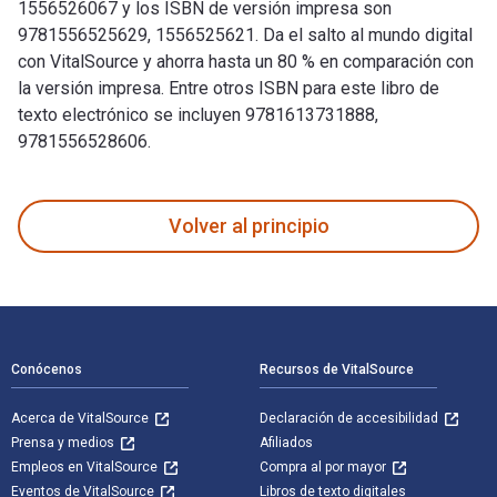
1556526067 y los ISBN de versión impresa son
9781556525629, 1556525621. Da el salto al mundo digital
con VitalSource y ahorra hasta un 80 % en comparación con
la versión impresa. Entre otros ISBN para este libro de
texto electrónico se incluyen 9781613731888,
9781556528606.
So You Want to Start a Brewery?: The Lagunitas Story está e
Volver al principio
Navegación de pie de página
Conócenos
Recursos de VitalSource
Acerca de VitalSource
Declaración de accesibilidad
Prensa y medios
Afiliados
Empleos en VitalSource
Compra al por mayor
Eventos de VitalSource
Libros de texto digitales