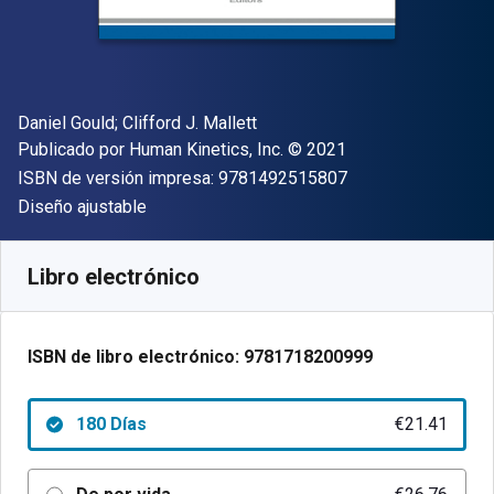
Autor(es)
Daniel Gould; ‎Clifford J. Mallett
Editorial
Copyright
Publicado por
Human Kinetics, Inc.
© 2021
"ISBN-13 9781492
ISBN de versión impresa:
9781492515807
Formato
Diseño ajustable
Disponible en
€
21.41
EUR
Código de referencia:
9781718200999R180
Libro electrónico
ISBN de libro electrónico:
9781718200999
180 Días
€21.41