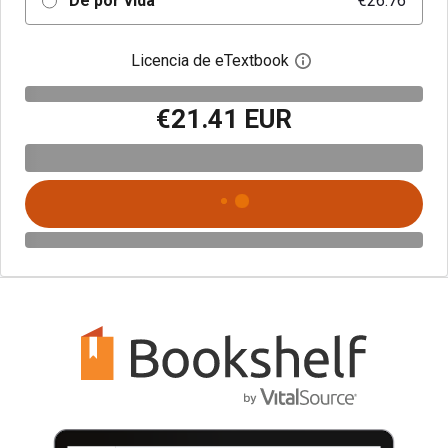
De por vida
€26.76
Licencia de eTextbook
Abre el cuadro de di
€21.41 EUR