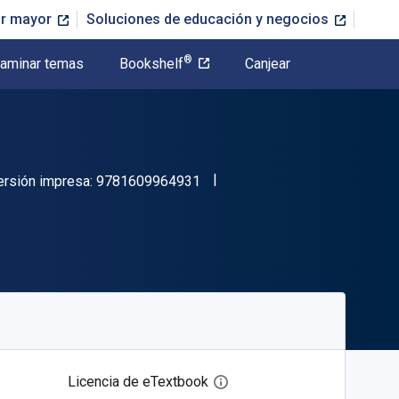
or mayor
Soluciones de educación y negocios
®
aminar temas
Bookshelf
Canjear
"ISBN-13 9781609964931"
ersión impresa:
9781609964931
Licencia de eTextbook
Abre el cuadro de diálogo de