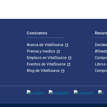
Navegación de pie de página
Conócenos
Recurs
Acerca de VitalSource
Declar
Prensa y medios
Afiliad
Empleos en VitalSource
Compra
Eventos de VitalSource
Libros 
Blog de VitalSource
Compra
Medios de comunicación social