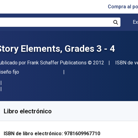
Compra al p
Ex
Buscar
Story Elements, Grades 3 - 4
itorial
Copyright
ublicado por
Frank Schaffer Publications
© 2012
ISBN de v
ormato
iseño fijo
isponible en
€
4.51
EUR
ódigo de referencia:
9781609967710
Libro electrónico
ISBN de libro electrónico:
9781609967710