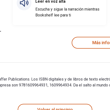
Leer en voz alta
Escucha y sigue la narración mientras
Bookshelf lee para ti
Más inf
ffer Publications. Los ISBN digitales y de libros de texto elect
esa son 9781609964931, 1609964934. Da el salto al mundo digi
affer Publications. Los ISBN digitales y de libros de texto el
Volver al principio