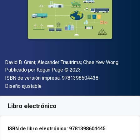
Autor(es)
David B. Grant; Alexander Trautrims; Chee Yew Wong
Editorial
Copyright
Publicado por
Kogan Page
© 2023
"ISBN-13 9781398
ISBN de versión impresa:
9781398604438
Formato
Diseño ajustable
Disponible en
€
47.83
EUR
Código de referencia:
9781398604445
Libro electrónico
ISBN de libro electrónico:
9781398604445