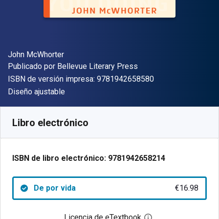
Autor(es)
John McWhorter
Editorial
Publicado por
Bellevue Literary Press
"ISBN-13 9781942
ISBN de versión impresa:
9781942658580
Formato
Diseño ajustable
Disponible en
€
16.98
EUR
Código de referencia:
9781942658214
Libro electrónico
ISBN de libro electrónico:
9781942658214
De por vida
€16.98
Licencia de eTextbook
Abre el cuadro de di