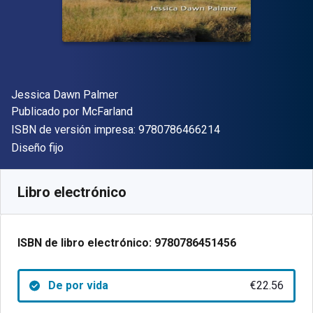
Autor(es)
Jessica Dawn Palmer
Editorial
Publicado por
McFarland
"ISBN-13 9780786
ISBN de versión impresa:
9780786466214
Formato
Diseño fijo
Disponible en
€
22.56
EUR
Código de referencia:
9780786451456
Libro electrónico
ISBN de libro electrónico:
9780786451456
De por vida
€22.56