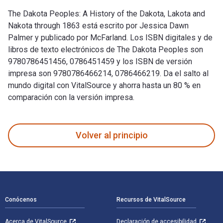
The Dakota Peoples: A History of the Dakota, Lakota and
Nakota through 1863 está escrito por Jessica Dawn
Palmer y publicado por McFarland. Los ISBN digitales y de
libros de texto electrónicos de The Dakota Peoples son
9780786451456, 0786451459 y los ISBN de versión
impresa son 9780786466214, 0786466219. Da el salto al
mundo digital con VitalSource y ahorra hasta un 80 % en
comparación con la versión impresa.
The Dakota Peoples: A History of the Dakota, Lakota and Nak
Volver al principio
Navegación de pie de página
Conócenos
Recursos de VitalSource
Acerca de VitalSource
Declaración de accesibilidad