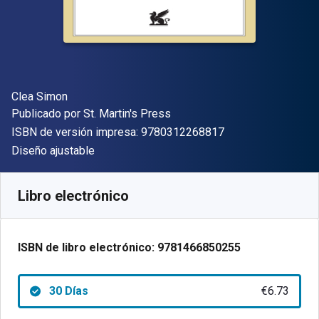
Autor(es)
Clea Simon
Editorial
Publicado por
St. Martin's Press
"ISBN-13 9780312
ISBN de versión impresa:
9780312268817
Formato
Diseño ajustable
Disponible en
€
6.73
EUR
Código de referencia:
9781466850255R30
Libro electrónico
ISBN de libro electrónico:
9781466850255
30 Días
€6.73