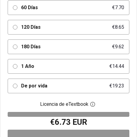
60 Días
€7.70
120 Días
€8.65
180 Días
€9.62
1 Año
€14.44
De por vida
€19.23
Licencia de eTextbook
Abre el cuadro de di
€6.73 EUR