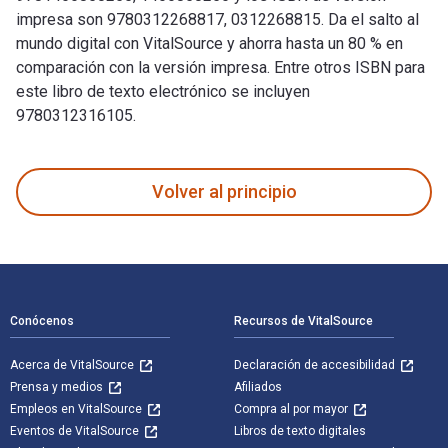
impresa son 9780312268817, 0312268815. Da el salto al
mundo digital con VitalSource y ahorra hasta un 80 % en
comparación con la versión impresa. Entre otros ISBN para
este libro de texto electrónico se incluyen
9780312316105.
The Feline Mystique: On the Mysterious Connection Between W
Volver al principio
Navegación de pie de página
Conócenos
Recursos de VitalSource
Acerca de VitalSource
Declaración de accesibilidad
Prensa y medios
Afiliados
Empleos en VitalSource
Compra al por mayor
Eventos de VitalSource
Libros de texto digitales