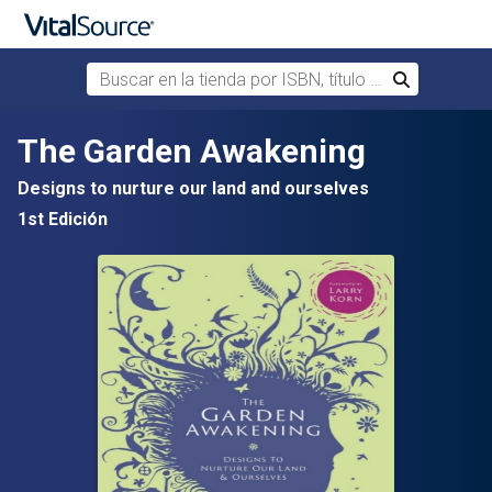
Buscar en la tienda por ISBN, título o autor
Buscar
Saltar al contenido principal
The Garden Awakening
Designs to nurture our land and ourselves
1st Edición