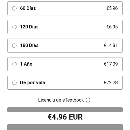
60 Días
€5.96
120 Días
€6.95
180 Días
€14.81
1 Año
€17.09
De por vida
€22.78
Licencia de eTextbook
Abre el cuadro de di
€4.96 EUR