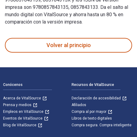
impresa son 9780857843135, 0857843133. Da el salto al
mundo digital con VitalSource y ahorra hasta un 80 % en
comparación con la versión impresa.
The Garden Awakening: Designs to nurture our land and ourse
Volver al principio
Navegación de pie de página
Conócenos
Recursos de VitalSource
Acerca de VitalSource
Declaración de accesibilidad
Prensa y medios
Afiliados
Empleos en VitalSource
Compra al por mayor
Eventos de VitalSource
Libros de texto digitales
Blog de VitalSource
Compra segura. Compra inteligente