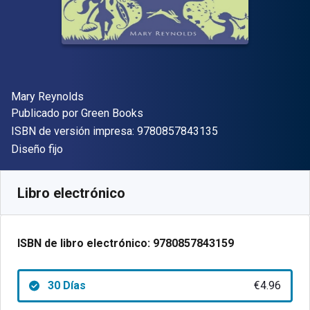
Autor(es)
Mary Reynolds
Editorial
Publicado por
Green Books
"ISBN-13 9780857
ISBN de versión impresa:
9780857843135
Formato
Diseño fijo
Disponible en
€
4.96
EUR
Código de referencia:
9780857843159R30
Libro electrónico
ISBN de libro electrónico:
9780857843159
30 Días
€4.96