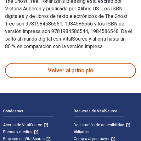
The Ghost Tree: Tonantzin's Blessing está escrito por
Victoria Auberon y publicado por Xlibris US. Los ISBN
digitales y de libros de texto electrónicos de The Ghost
Tree son 9781984586551, 1984586556 y los ISBN de
versión impresa son 9781984586544, 1984586548. Da el
salto al mundo digital con VitalSource y ahorra hasta un
80 % en comparación con la versión impresa.
The Ghost Tree: Tonantzin's Blessing está escrito por Victor
Volver al principio
Navegación de pie de página
Conócenos
Recursos de VitalSource
Acerca de VitalSource
Declaración de accesibilidad
Prensa y medios
Afiliados
Empleos en VitalSource
Compra al por mayor