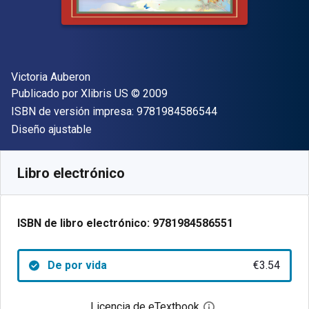
Autor(es)
Victoria Auberon
Editorial
Copyright
Publicado por
Xlibris US
© 2009
"ISBN-13 9781984
ISBN de versión impresa:
9781984586544
Formato
Diseño ajustable
Disponible en
€
3.54
EUR
Código de referencia:
9781984586551
Libro electrónico
ISBN de libro electrónico:
9781984586551
De por vida
€3.54
Licencia de eTextbook
Abre el cuadro de di