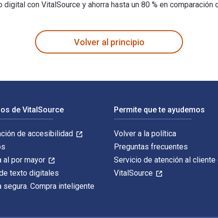
igital con VitalSource y ahorra hasta un 80 % en comparación c
Music 1st Edición está escrito por Alán Saúl Saucedo Estrada y 
Volver al principio
os de VitalSource
Permite que te ayudemos
ación de accesibilidad
Volver a la política
os
Preguntas frecuentes
 al por mayor
Servicio de atención al cliente
de texto digitales
VitalSource
 segura. Compra inteligente