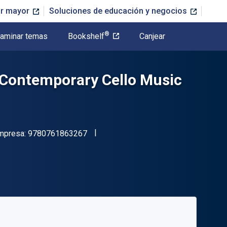
or mayor
Soluciones de educación y negocios
®
aminar temas
Bookshelf
Canjear
n Contemporary Cello Music
"ISBN-13 9780761863267"
impresa:
9780761863267