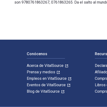
son 9780761863267, 0761863265. Da el salto al mundo d
The Influence of Carlos Prieto on Contemporary Cello 
Navegación de pie de página
Conócenos
Recurs
Acerca de VitalSource
Declar
Prensa y medios
Afiliad
Empleos en VitalSource
Compra
Eventos de VitalSource
Libros 
Blog de VitalSource
Compra