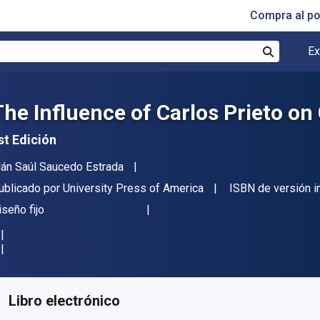
Compra al p
Ex
Buscar
The Influence of Carlos Prieto o
st Edición
utor(es)
lán Saúl Saucedo Estrada
itorial
ublicado por
University Press of America
ISBN de versión 
ormato
iseño fijo
isponible en
€
48.21
EUR
ódigo de referencia:
9780761889564R180
Libro electrónico