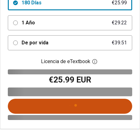
180 Días
€25.99
1 Año
€29.22
De por vida
€39.51
Licencia de eTextbook
Abre el cuadro de di
€25.99 EUR