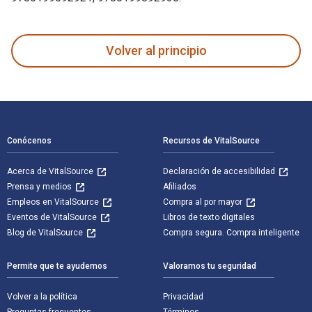
The Oxford Handbook of Critical Improvisation Studies, Volum
Volver al principio
Navegación de pie de página
Conócenos
Recursos de VitalSource
Acerca de VitalSource
Declaración de accesibilidad
Prensa y medios
Afiliados
Empleos en VitalSource
Compra al por mayor
Eventos de VitalSource
Libros de texto digitales
Blog de VitalSource
Compra segura. Compra inteligente
Permite que te ayudemos
Valoramos tu seguridad
Volver a la política
Privacidad
Preguntas frecuentes
Términos