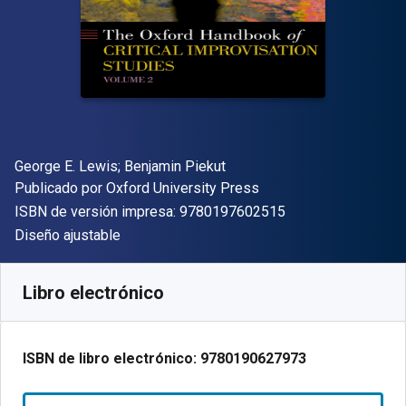
Autor(es)
George E. Lewis; Benjamin Piekut
Editorial
Publicado por
Oxford University Press
"ISBN-13 9780197
ISBN de versión impresa:
9780197602515
Formato
Diseño ajustable
Disponible en
€
25.99
EUR
Código de referencia:
9780190627973R180
Libro electrónico
ISBN de libro electrónico:
9780190627973