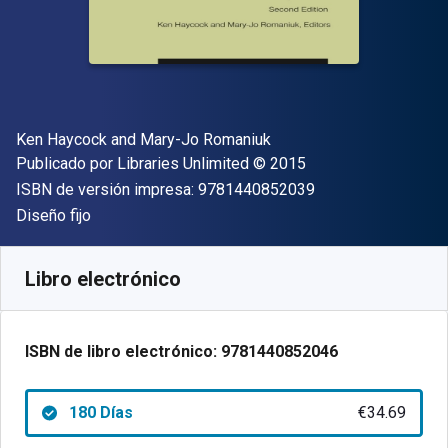
Autor(es)
Ken Haycock and Mary-Jo Romaniuk
Editorial
Copyright
Publicado por
Libraries Unlimited
© 2015
"ISBN-13 9781440
ISBN de versión impresa:
9781440852039
Formato
Diseño fijo
Disponible en
€
34.69
EUR
Código de referencia:
9781440852046R180
Libro electrónico
ISBN de libro electrónico:
9781440852046
180 Días
€34.69