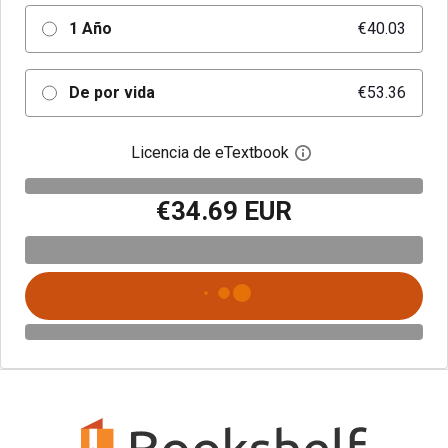
1 Año
€40.03
De por vida
€53.36
Licencia de eTextbook
Abre el cuadro de di
€34.69 EUR