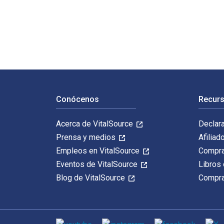
The Race for Mukalla: Arabian Elite Forces and the War
Navegación de pie de página
Conócenos
Recurs
Acerca de VitalSource
Declar
Prensa y medios
Afiliad
Empleos en VitalSource
Compra
Eventos de VitalSource
Libros 
Blog de VitalSource
Compra
Medios de comunicación social