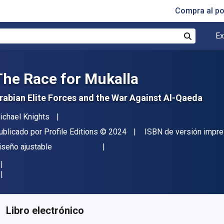
Compra al p
Ex
Buscar
The Race for Mukalla
rabian Elite Forces and the War Against Al-Qaeda
utor(es)
ichael Knights
itorial
Copyright
ublicado por
Profile Editions
© 2024
ISBN de versión impr
ormato
iseño ajustable
isponible en
€
25.99
EUR
ódigo de referencia:
9781805222491
Libro electrónico