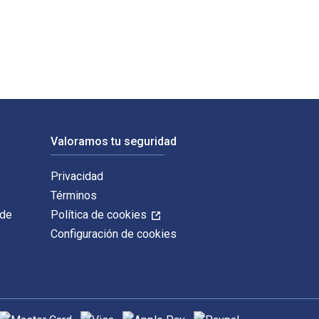
 por Profile Editions. Los ISBN digitales y de libros de texto 
Valoramos tu seguridad
Privacidad
Términos
 de
Política de cookies
Configuración de cookies
étodos de pago admitidos