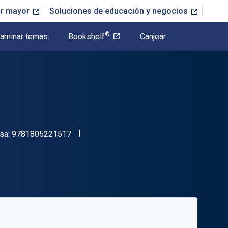
or mayor
Soluciones de educación y negocios
®
aminar temas
Bookshelf
Canjear
"ISBN-13 9781805221517"
esa:
9781805221517