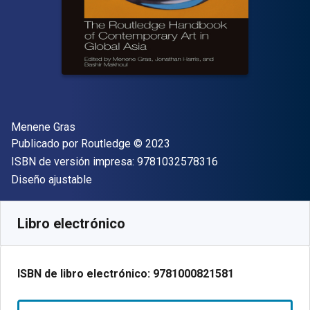
Autor(es)
Menene Gras
Editorial
Copyright
Publicado por
Routledge
© 2023
"ISBN-13 9781032
ISBN de versión impresa:
9781032578316
Formato
Diseño ajustable
Disponible en
€
60.31
EUR
Código de referencia:
9781000821581
Libro electrónico
ISBN de libro electrónico:
9781000821581