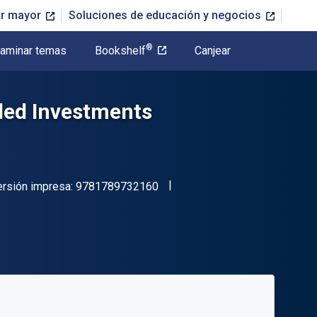
or mayor
Soluciones de educación y negocios
®
aminar temas
Bookshelf
Canjear
oled Investments
"ISBN-13 9781789732160"
ersión impresa:
9781789732160