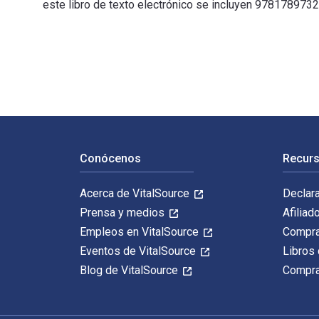
este libro de texto electrónico se incluyen 978178973
The Savvy Investor's Guide to Pooled Investments: Mutu
Navegación de pie de página
Conócenos
Recurs
Acerca de VitalSource
Declar
Prensa y medios
Afiliad
Empleos en VitalSource
Compra
Eventos de VitalSource
Libros 
Blog de VitalSource
Compra