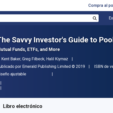
Compra al p
Ex
Buscar
The Savvy Investor's Guide to Po
utual Funds, ETFs, and More
utor(es)
. Kent Baker; Greg Filbeck; Halil Kiymaz
itorial
Copyright
ublicado por
Emerald Publishing Limited
© 2019
ISBN de v
ormato
iseño ajustable
isponible en
€
28.07
EUR
ódigo de referencia:
9781789732153
Libro electrónico