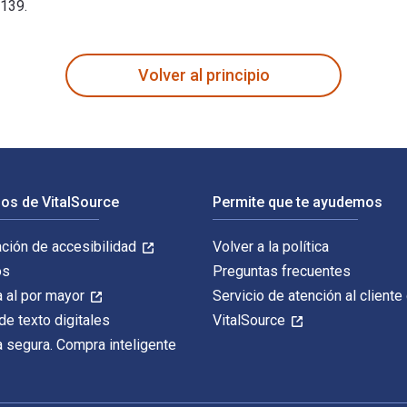
2139.
al Funds, ETFs, and More está escrito por H. Kent Baker; Greg 
Volver al principio
os de VitalSource
Permite que te ayudemos
ación de accesibilidad
Volver a la política
os
Preguntas frecuentes
 al por mayor
Servicio de atención al cliente
de texto digitales
VitalSource
 segura. Compra inteligente