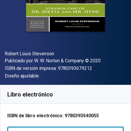
Autor(es)
Robert Louis Stevenson
Editorial
Copyright
Publicado por
W. W. Norton & Company
© 2020
"ISBN-13 9780393
ISBN de versión impresa:
9780393679212
Formato
Diseño ajustable
Disponible en
€
10.40
EUR
Código de referencia:
9780393540055
Libro electrónico
ISBN de libro electrónico:
9780393540055