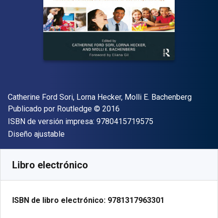
Autor(es)
Catherine Ford Sori, Lorna Hecker, Molli E. Bachenberg
Editorial
Copyright
Publicado por
Routledge
© 2016
"ISBN-13 9780415
ISBN de versión impresa:
9780415719575
Formato
Diseño ajustable
Disponible en
€
72.79
EUR
Código de referencia:
9781317963301
Libro electrónico
ISBN de libro electrónico:
9781317963301