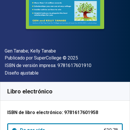
Autor(es)
Gen Tanabe; Kelly Tanabe
Editorial
Copyright
Publicado por
SuperCollege
© 2025
"ISBN-13 9781617
ISBN de versión impresa:
9781617601910
Formato
Diseño ajustable
Disponible en
€
20.78
EUR
Código de referencia:
9781617601958
Libro electrónico
ISBN de libro electrónico:
9781617601958