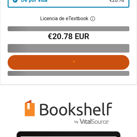
De por vida
€20.78
Licencia de eTextbook
Abre el cuadro de di
€20.78 EUR