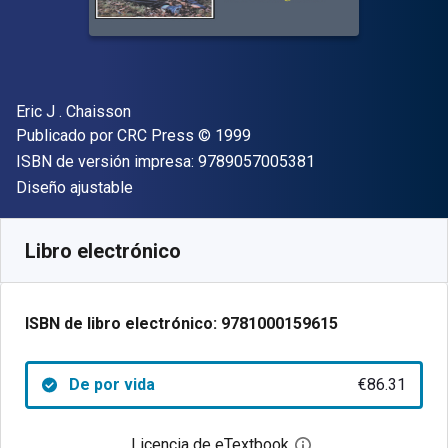
Autor(es)
Eric J . Chaisson
Editorial
Copyright
Publicado por
CRC Press
© 1999
"ISBN-13 9789057
ISBN de versión impresa:
9789057005381
Formato
Diseño ajustable
Disponible en
€
86.31
EUR
Código de referencia:
9781000159615
Libro electrónico
ISBN de libro electrónico:
9781000159615
De por vida
€86.31
Licencia de eTextbook
Abre el cuadro de di