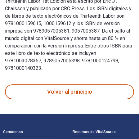
Thirteenth Labor 1st Edición está escrito por Eric J .
Chaisson y publicado por CRC Press. Los ISBN digitales y
de libros de texto electrónicos de Thirteenth Labor son
9781000159615, 1000159612 y los ISBN de versión
impresa son 9789057005381, 9057005387. Da el salto al
mundo digital con VitalSource y ahorra hasta un 80 % en
comparación con la versión impresa. Entre otros ISBN para
este libro de texto electrónico se incluyen
9781003078357, 9789057005398, 9781000124798,
9781000140323.
Thirteenth Labor 1st Edición está escrito por Eric J . Chai
Volver al principio
Navegación de pie de página
Conócenos
Recursos de VitalSource