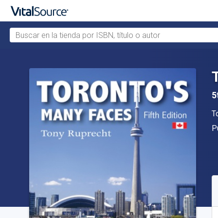
Buscar en la tienda por ISBN, título o autor
Saltar al contenido principal
5
A
T
Ed
P
D
C