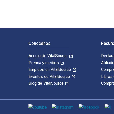
Navegación de pie de página
Conócenos
Recurs
Acerca de VitalSource
Declar
Prensa y medios
Afiliad
Empleos en VitalSource
Compra
Eventos de VitalSource
Libros 
Blog de VitalSource
Compra
Medios de comunicación social