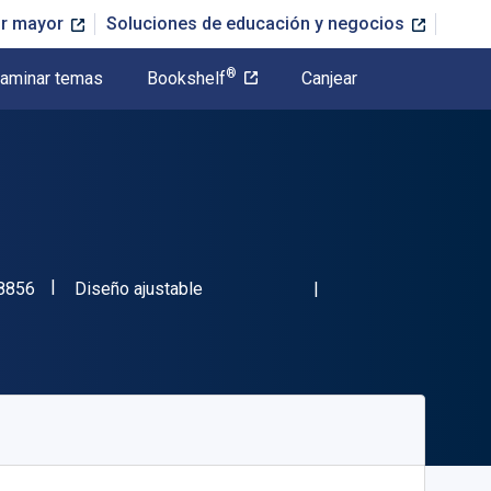
or mayor
Soluciones de educación y negocios
®
aminar temas
Bookshelf
Canjear
"ISBN-13 9781554888856"
Formato
8856
Diseño ajustable