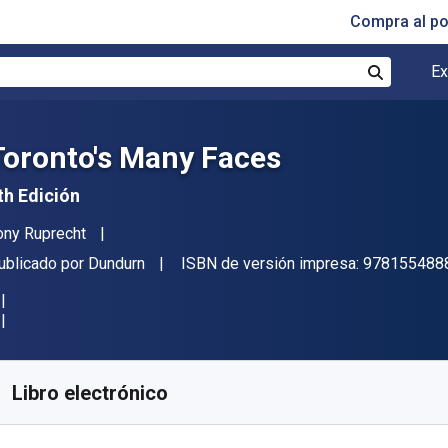
Compra al p
Ex
Buscar
Toronto's Many Faces
th Edición
utor(es)
ony Ruprecht
itorial
ublicado por
Dundurn
ISBN de versión impresa:
978155488
isponible en
€
7.27
EUR
ódigo de referencia:
9781459718050
Libro electrónico