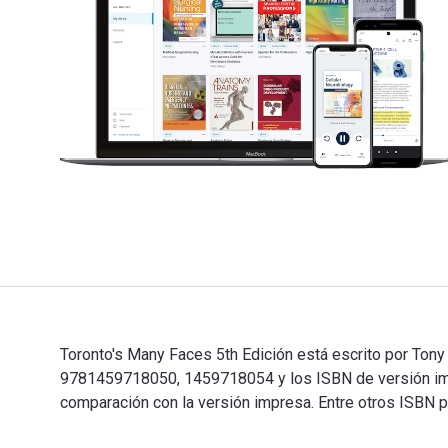
Toronto's Many Faces 5th Edición está escrito por Tony
9781459718050, 1459718054 y los ISBN de versión impr
comparación con la versión impresa. Entre otros ISBN p
Toronto's Many Faces 5th Edición está escrito por Ton