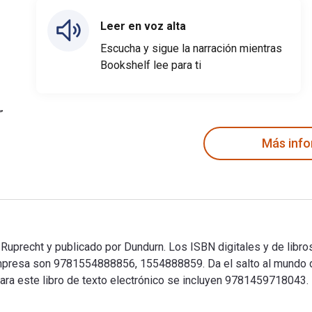
Leer en voz alta
Escucha y sigue la narración mientras
Bookshelf lee para ti
Más inf
 Ruprecht y publicado por Dundurn. Los ISBN digitales y de libr
esa son 9781554888856, 1554888859. Da el salto al mundo digi
ara este libro de texto electrónico se incluyen 9781459718043.
y Ruprecht y publicado por Dundurn. Los ISBN digitales y de li