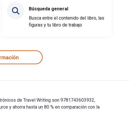
Búsqueda general
Busca entre el contenido del libro, las
figuras y tu libro de trabajo
ormacíón
ectrónicos de Travel Writing son 9781743603932,
rce y ahorra hasta un 80 % en comparación con la
 electrónicos de Travel Writing son 9781743603932, 1743603932 y