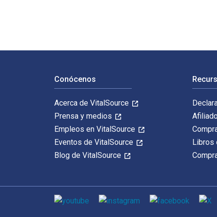
Navegación de pie de página
Conócenos
Recurs
Acerca de VitalSource
Declar
Prensa y medios
Afiliad
Empleos en VitalSource
Compra
Eventos de VitalSource
Libros 
Blog de VitalSource
Compra
Medios de comunicación social