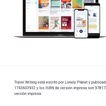
Travel Writing está escrito por Lonely Planet y publica
1743603932 y los ISBN de versión impresa son 9781743
versión impresa.
Travel Writing está escrito por Lonely Planet y public