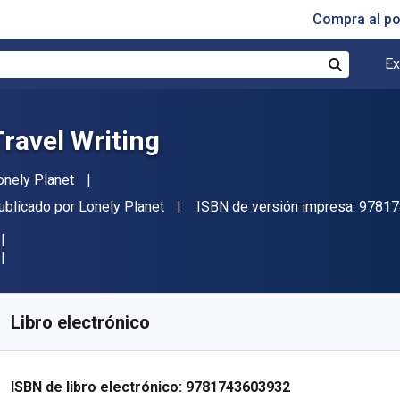
Compra al p
Ex
Buscar
Travel Writing
utor(es)
onely Planet
itorial
ublicado por
Lonely Planet
ISBN de versión impresa:
97817
isponible en
€
17.16
EUR
ódigo de referencia:
9781743603932
Libro electrónico
ISBN de libro electrónico:
9781743603932