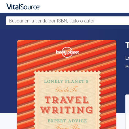
Buscar en la tienda por ISBN, título o autor
Saltar al contenido principal
A
L
Ed
P
D
C