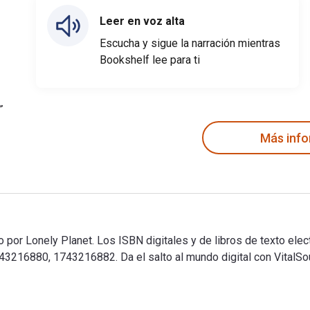
Leer en voz alta
Escucha y sigue la narración mientras
Bookshelf lee para ti
Más inf
do por Lonely Planet. Los ISBN digitales y de libros de texto el
216880, 1743216882. Da el salto al mundo digital con VitalSou
ado por Lonely Planet. Los ISBN digitales y de libros de texto