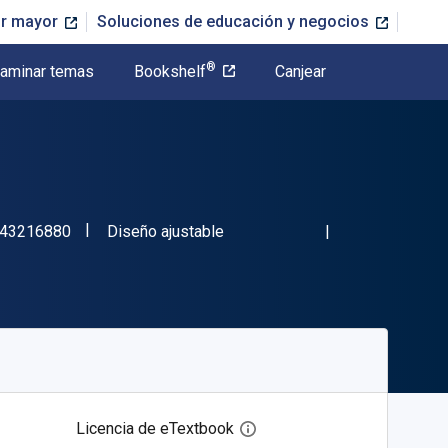
or mayor
Soluciones de educación y negocios
®
aminar temas
Bookshelf
Canjear
"ISBN-13 9781743216880"
Formato
43216880
Diseño ajustable
Licencia de eTextbook
Abre el cuadro de diálogo de