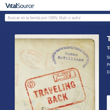
Buscar en la tienda por ISBN, título o autor
Saltar al contenido principal
T
A
S
Ed
P
F
D
D
C