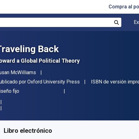
Compra al p
Ex
Buscar
Traveling Back
oward a Global Political Theory
utor(es)
usan McWilliams
itorial
ublicado por
Oxford University Press
ISBN de versión impr
ormato
iseño fijo
isponible en
€
46.79
EUR
ódigo de referencia:
9780199329694R180
Libro electrónico