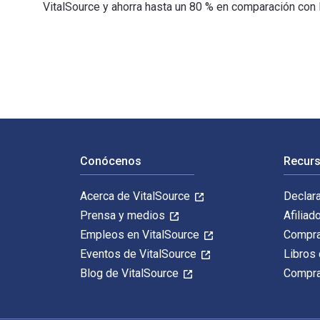
VitalSource y ahorra hasta un 80 % en comparación con 
Traveling Back: Toward a Global Political Theory está 
Navegación de pie de página
Conócenos
Recurs
Acerca de VitalSource
Declar
Prensa y medios
Afiliad
Empleos en VitalSource
Compra
Eventos de VitalSource
Libros 
Blog de VitalSource
Compra