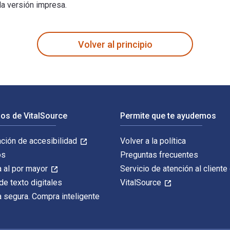
la versión impresa.
escrito por Susan McWilliams y publicado por Oxford University
Volver al principio
os de VitalSource
Permite que te ayudemos
ación de accesibilidad
Volver a la política
os
Preguntas frecuentes
 al por mayor
Servicio de atención al cliente
de texto digitales
VitalSource
 segura. Compra inteligente