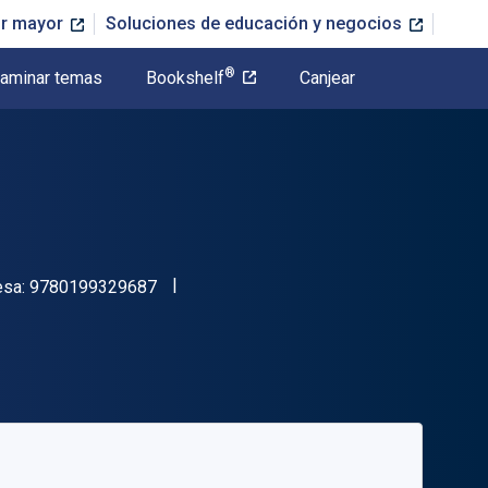
or mayor
Soluciones de educación y negocios
®
aminar temas
Bookshelf
Canjear
"ISBN-13 9780199329687"
esa:
9780199329687