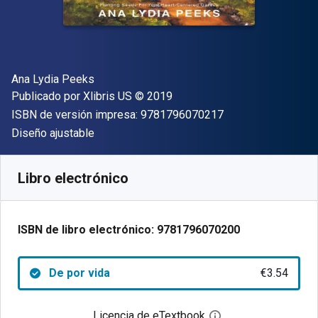
Autor(es)
Ana Lydia Peeks
Editorial
Copyright
Publicado por
Xlibris US
© 2019
"ISBN-13 9781796
ISBN de versión impresa:
9781796070217
Formato
Diseño ajustable
Disponible en
€
3.54
EUR
Código de referencia:
9781796070200
Libro electrónico
ISBN de libro electrónico:
9781796070200
De por vida
€3.54
Licencia de eTextbook
Abre el cuadro de di