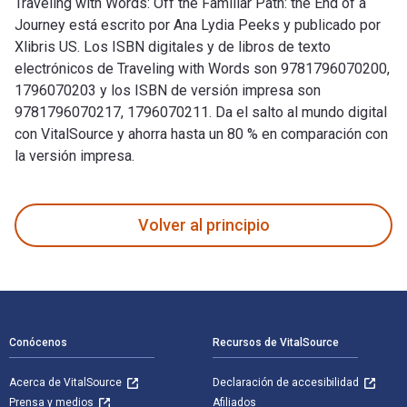
Traveling with Words: Off the Familiar Path: the End of a
Journey está escrito por Ana Lydia Peeks y publicado por
Xlibris US. Los ISBN digitales y de libros de texto
electrónicos de Traveling with Words son 9781796070200,
1796070203 y los ISBN de versión impresa son
9781796070217, 1796070211. Da el salto al mundo digital
con VitalSource y ahorra hasta un 80 % en comparación con
la versión impresa.
Traveling with Words: Off the Familiar Path: the End of a Jo
Volver al principio
Navegación de pie de página
Conócenos
Recursos de VitalSource
Acerca de VitalSource
Declaración de accesibilidad
Prensa y medios
Afiliados