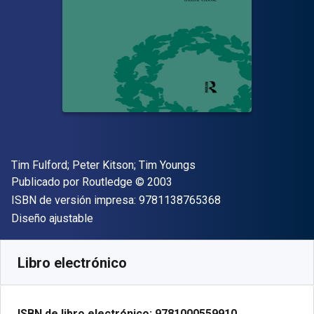
Autor(es)
Tim Fulford; Peter Kitson; Tim Youngs
Editorial
Copyright
Publicado por
Routledge
© 2003
"ISBN-13 9781138
ISBN de versión impresa:
9781138765368
Formato
Diseño ajustable
Disponible en
€
73.83
EUR
Código de referencia:
9781000559910
Libro electrónico
ISBN de libro electrónico:
9781000559910